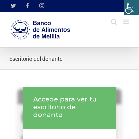
Saltar
Twitter
Facebook
Instagram
al
contenido
Escritorio del donante