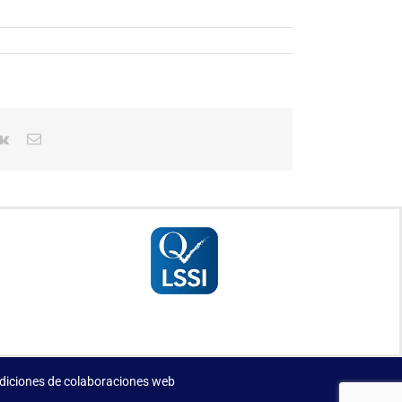
erest
Vk
Correo
electrónico
diciones de colaboraciones web