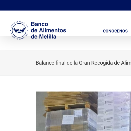
Saltar
al
contenido
CONÓCENOS
Balance final de la Gran Recogida de Al
Ver
imagen
más
grande