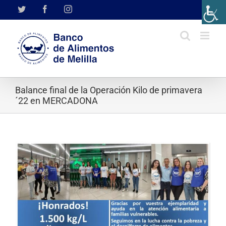
Saltar
Twitter
Facebook
Instagram
al
contenido
Balance final de la Operación Kilo de primavera
´22 en MERCADONA
Ver
imagen
más
grande