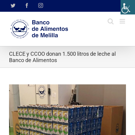
Saltar
Twitter
Facebook
Instagram
al
contenido
CLECE y CCOO donan 1.500 litros de leche al
Banco de Alimentos
Ver
imagen
más
grande