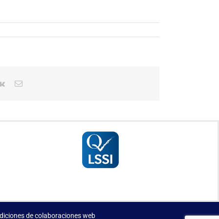
erest
Vk
Correo
electrónico
diciones de colaboraciones web