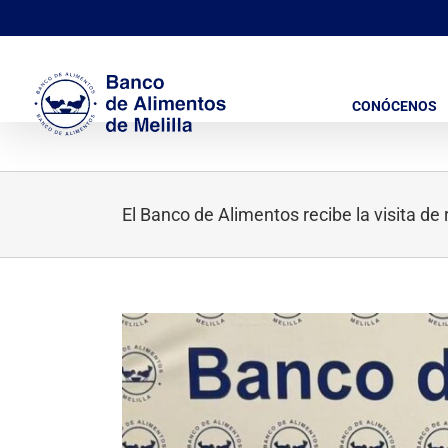
Saltar
al
contenido
CONÓCENOS
El Banco de Alimentos recibe la visita d
Ver
imagen
más
grande