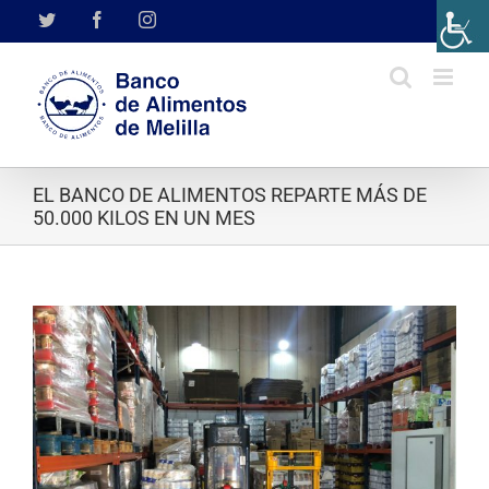
Saltar
Twitter
Facebook
Instagram
al
contenido
EL BANCO DE ALIMENTOS REPARTE MÁS DE
50.000 KILOS EN UN MES
Ver
imagen
más
grande