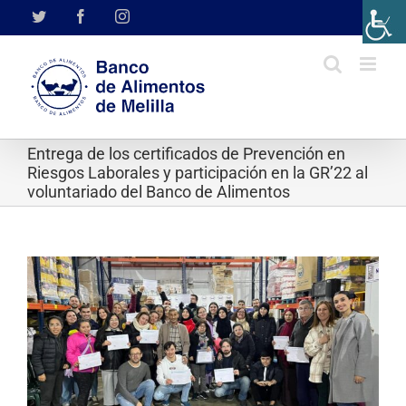
Saltar
Twitter
Facebook
Instagram
al
contenido
Entrega de los certificados de Prevención en
Riesgos Laborales y participación en la GR’22 al
voluntariado del Banco de Alimentos
Ver
imagen
más
grande