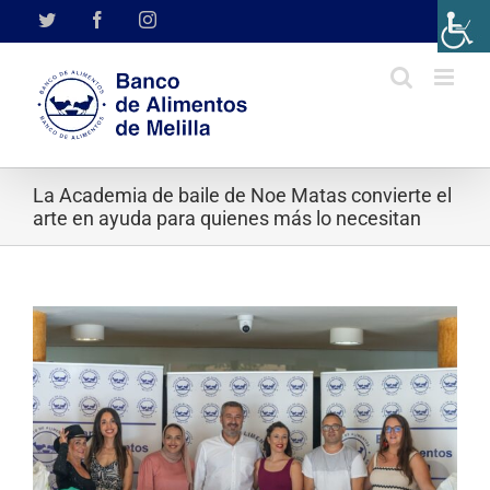
Saltar
Twitter
Facebook
Instagram
al
contenido
La Academia de baile de Noe Matas convierte el
arte en ayuda para quienes más lo necesitan
Ver
imagen
más
grande