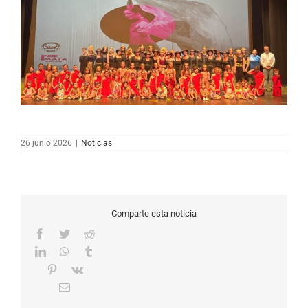
26 junio 2026
|
Noticias
Comparte esta noticia
Facebook
Twitter
Reddit
LinkedIn
WhatsApp
Tumblr
Pinterest
Vk
Correo
electrónico