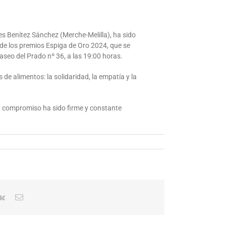
es Benítez Sánchez (Merche-Melilla), ha sido
de los premios Espiga de Oro 2024, que se
aseo del Prado nº 36, a las 19:00 horas.
e alimentos: la solidaridad, la empatía y la
u compromiso ha sido firme y constante
erest
Vk
Correo
electrónico