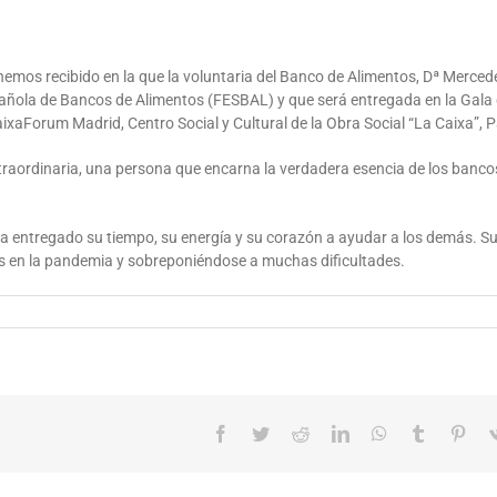
hemos recibido en la que la voluntaria del Banco de Alimentos, Dª Merced
pañola de Bancos de Alimentos (FESBAL) y que será entregada en la Gala 
xaForum Madrid, Centro Social y Cultural de la Obra Social “La Caixa”, P
raordinaria, una persona que encarna la verdadera esencia de los bancos d
a entregado su tiempo, su energía y su corazón a ayudar a los demás. S
s en la pandemia y sobreponiéndose a muchas dificultades.
Facebook
Twitter
Reddit
LinkedIn
WhatsApp
Tumblr
Pint