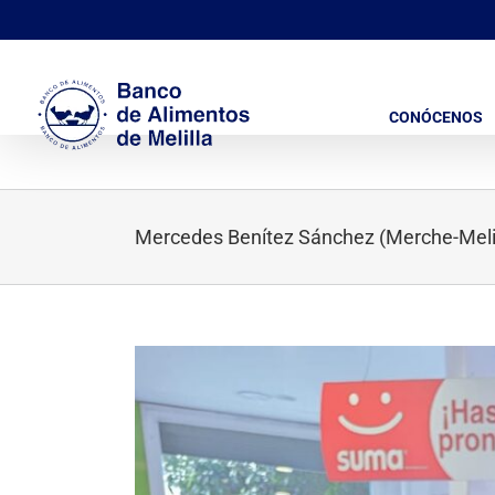
Saltar
al
contenido
CONÓCENOS
Mercedes Benítez Sánchez (Merche-Melill
Ver
imagen
más
grande