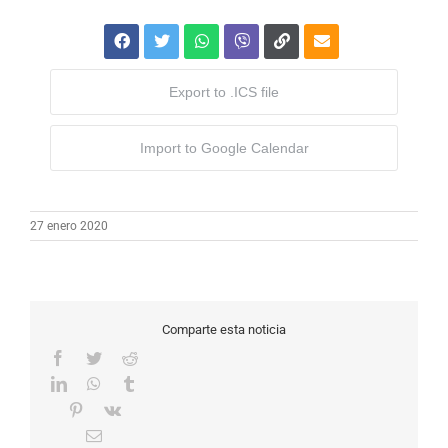
Export to .ICS file
Import to Google Calendar
27 enero 2020
Comparte esta noticia
Facebook
Twitter
Reddit
LinkedIn
WhatsApp
Tumblr
Pinterest
Vk
Correo